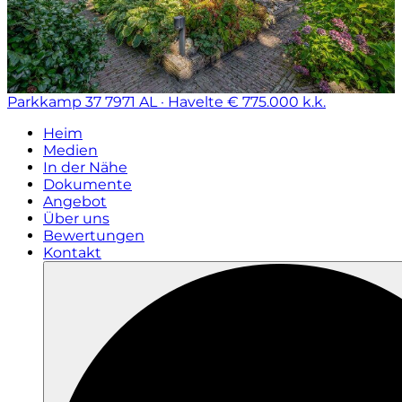
Parkkamp 37
7971 AL · Havelte
€ 775.000 k.k.
Heim
Medien
In der Nähe
Dokumente
Angebot
Über uns
Bewertungen
Kontakt