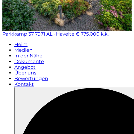
Parkkamp 37
7971 AL · Havelte
€ 775.000 k.k.
Heim
Medien
In der Nähe
Dokumente
Angebot
Über uns
Bewertungen
Kontakt