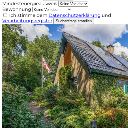
Mindestenergieausweis
Bewohnung
Ich stimme dem
Datenschutzerklärung
und
Verarbeitungsregister
Suchanfrage erstellen