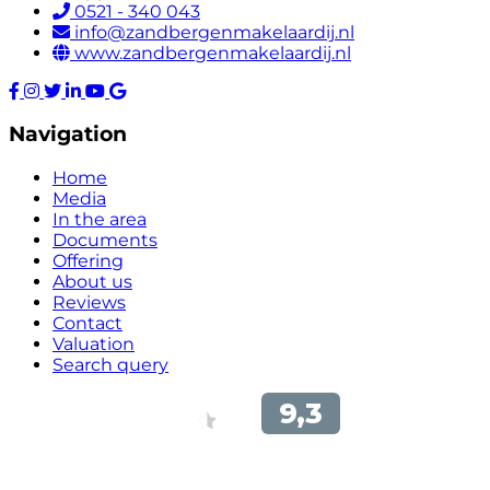
0521 - 340 043
info@zandbergenmakelaardij.nl
www.zandbergenmakelaardij.nl
Navigation
Home
Media
In the area
Documents
Offering
About us
Reviews
Contact
Valuation
Search query