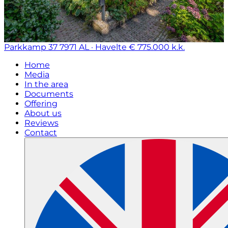
Parkkamp 37
7971 AL · Havelte
€ 775.000 k.k.
Home
Media
In the area
Documents
Offering
About us
Reviews
Contact