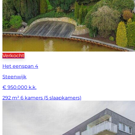
Verkocht
Het eenspan 4
Steenwijk
€ 950.000 k.k.
292 m²
6 kamers (5 slaapkamers)