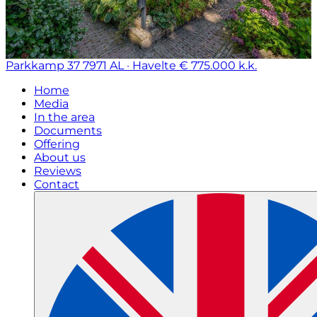
Parkkamp 37
7971 AL · Havelte
€ 775.000 k.k.
Home
Media
In the area
Documents
Offering
About us
Reviews
Contact