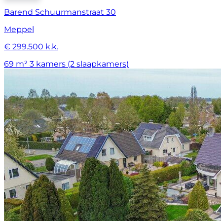
Barend Schuurmanstraat 30
Meppel
€ 299.500 k.k.
69 m²
3 kamers (2 slaapkamers)