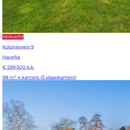
Verkocht
Kolonieweg 9
Havelte
€ 599.500 k.k.
98 m²
4 kamers (3 slaapkamers)