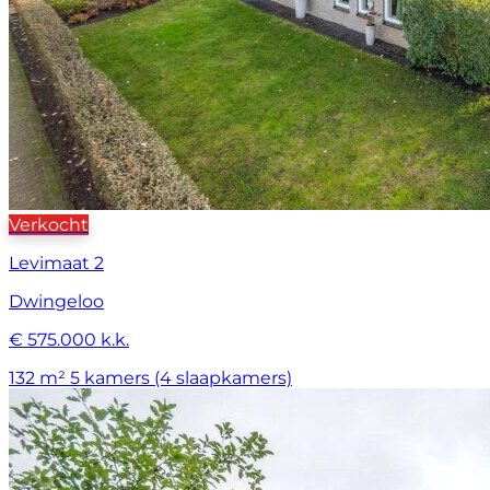
Verkocht
Levimaat 2
Dwingeloo
€ 575.000 k.k.
132 m²
5 kamers (4 slaapkamers)