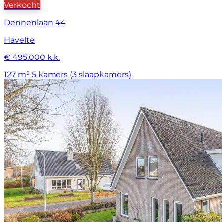
Verkocht
Dennenlaan 44
Havelte
€ 495.000 k.k.
127 m²
5 kamers (3 slaapkamers)