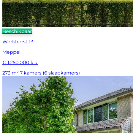
Beschikbaar
Werkhorst 13
Meppel
€ 1.250.000 k.k.
273 m²
7 kamers (6 slaapkamers)