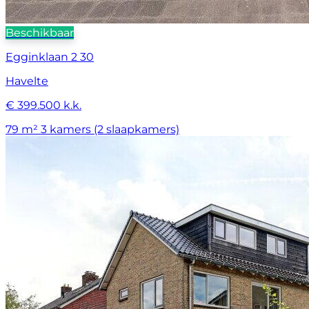
Beschikbaar
Egginklaan 2 30
Havelte
€ 399.500 k.k.
79 m²
3 kamers (2 slaapkamers)