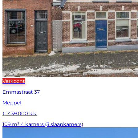
Verkocht
Emmastraat 37
Meppel
€ 439.000 k.k.
109 m²
4 kamers (3 slaapkamers)