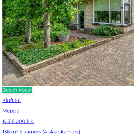
Beschikbaar
Kluft 56
Meppel
€ 515.000 k.k.
136 m²
5 kamers (4 slaapkamers)