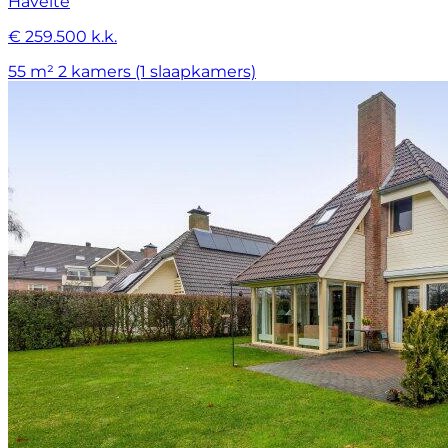
Havelte
€ 259.500 k.k.
55 m²
2 kamers (1 slaapkamers)