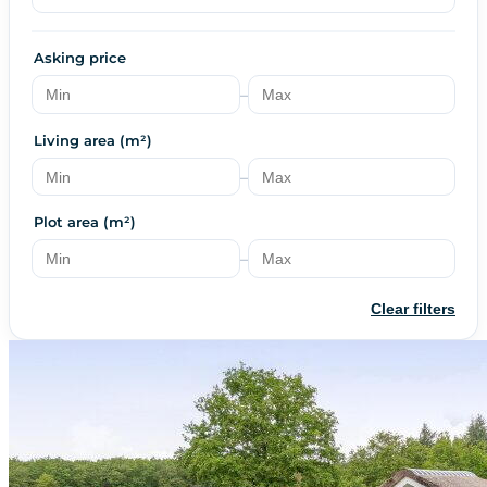
Asking price
–
Living area (m²)
–
Plot area (m²)
–
Clear filters