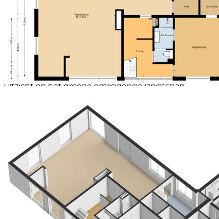
een inloopdouche, wastafel met vast kastnisje
Capaciteit (garage)
2 auto's
ernaast, een toilet en een dakkapel met een fijn groot
Voorzieningen (garage)
Verwarming, elektra,
raam waarvan een gedeelte open kan. Verder zijn hier
elektrische deur
2 ruime slaapkamers, waarvan de kamer op het
Soort parkeergelegenheid
Openbaar parkeren, op
noorden een dakkapel met grote ramen heeft, de
eigen terrein
slaapkamer op het zuiden heeft een dakraam. Beide
kamers hebben toegang tot een grote loggia met
een fraai uitzicht. Uw gasten genieten hier van een
warm en luxe verblijf met veel privacy, comfort en
uitzicht op het groene omliggende landschap.
Ontbijten op het terras, wandelen door de natuur of
een dagje golfen in de buurt, het maakt de B&B tot
een geliefde bestemming. Maar net zo gemakkelijk is
alles natuurlijk ook gewoon te gebruiken als een fijne
en royale (levensloopbestendige) gezinswoning.
Tuin:
De fraai aangelegde tuin is een oase van rust en
privacy. Besloten, met schaduwrijke hoekjes, vele
struiken, bomen en planten, diverse zitjes, houten
overkapping, een sfeervolle vijver, een houtgestookte
hottub èn een jeu-de-boules baan, heb je hier een
heerlijke plek om te ontspannen en te genieten.
Zowel bewoners als gasten ervaren hier de luxe van