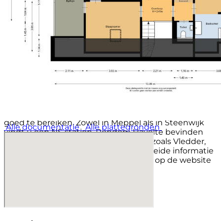
Het gezellige dorp Havelte biedt vele mogelijkheden;
diverse winkels voor o.a. de dagelijkse boodschappen,
restaurants, sportverenigingen, medische zorg, een
goede basisschool, een buiten zwembad, een 18-
holes golfbaan en een openluchttheater. Alles is op
loop- en fietsafstand voorhanden. De schitterende
natuur rondom Havelte nodigt je uit. Of je nu gaat
fietsen, wandelen of paardrijden, je geniet
gegarandeerd van de bossen, heide, zandvlaktes en
meertjes.
Havelte is zeer centraal gelegen t.o.v. de A28 en A32
en is zowel met de auto als het openbaar vervoer
goed te bereiken. Zowel in Meppel als in Steenwijk
Alle documentatie
Alle plattegronden
vindt u een NS station. Rondom Havelte bevinden
zich nog meer gezellige brinkdorpen zoals Vledder,
Diever, Dwingeloo en Ruinen. Uitgebreide informatie
over Havelte en de gemeente vindt u op de website
van de gemeente Westerveld.