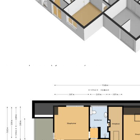
buiten leven in volledige privacy.
Bijzonderheden:
* Ruim, levensloopbestendig woonhuis
* Riante garage (voorheen dubbele garage,
eenvoudig terug te brengen)
* Goedlopende B&B
* Slaap- en badkamer op de begane grond
* Grote sfeervolle tuin met volop privacy
* Er is een waterontharder aanwezig
* 30 zonnepanelen (bj. 2021-2024) en een
warmtepomp (bj. 2025)
* Verwarming ook middels infrarood
* Asbestclausule en ouderdomsclausule van
toepassing.
Ligging
Deze royale en instapklare woning ligt aan een
autoluw hofje, in een bijzonder groene omgeving. Alle
voorzieningen bevinden zich op korte afstand, terwijl
natuurgebieden, fiets- en wandelroutes en de
golfbaan letterlijk om de hoek liggen. Een plek waar
wonen en genieten naadloos samenkomen.