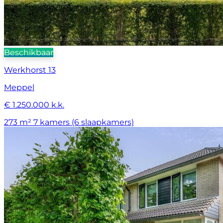
Beschikbaar
Werkhorst 13
Meppel
€ 1.250.000 k.k.
273 m²
7 kamers (6 slaapkamers)