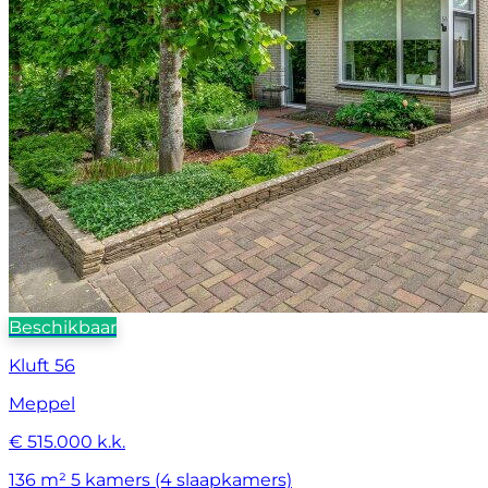
Beschikbaar
Kluft 56
Meppel
€ 515.000 k.k.
136 m²
5 kamers (4 slaapkamers)