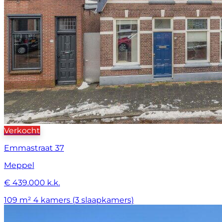
Verkocht
Emmastraat 37
Meppel
€ 439.000 k.k.
109 m²
4 kamers (3 slaapkamers)