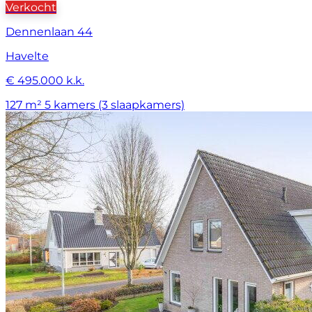
Verkocht
Dennenlaan 44
Havelte
€ 495.000 k.k.
127 m²
5 kamers (3 slaapkamers)