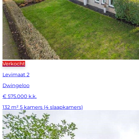
Verkocht
Levimaat 2
Dwingeloo
€ 575.000 k.k.
132 m²
5 kamers (4 slaapkamers)