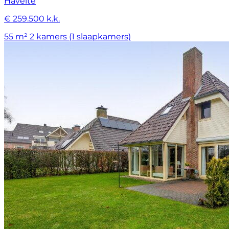
Havelte
€ 259.500 k.k.
55 m²
2 kamers (1 slaapkamers)