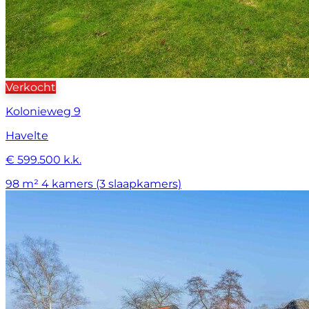
Verkocht
Kolonieweg 9
Havelte
€ 599.500 k.k.
98 m²
4 kamers (3 slaapkamers)