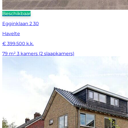
Beschikbaar
Egginklaan 2 30
Havelte
€ 399.500 k.k.
79 m²
3 kamers (2 slaapkamers)