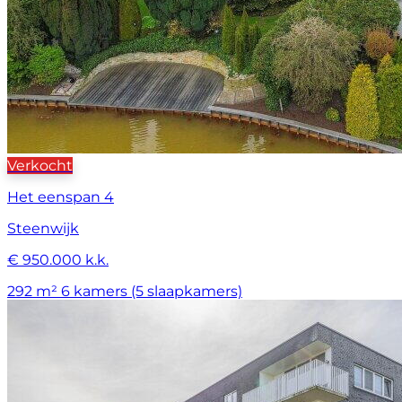
Verkocht
Het eenspan 4
Steenwijk
€ 950.000 k.k.
292 m²
6 kamers (5 slaapkamers)