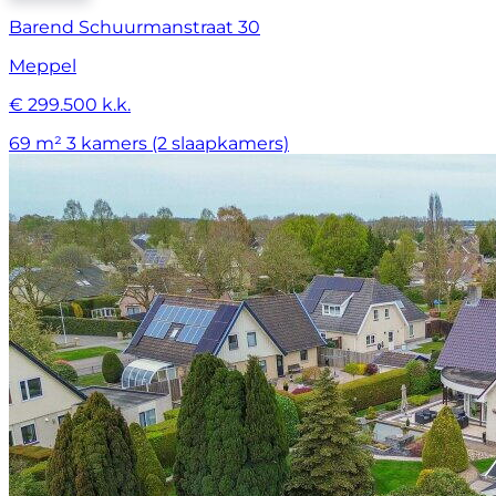
Barend Schuurmanstraat 30
Meppel
€ 299.500 k.k.
69 m²
3 kamers (2 slaapkamers)